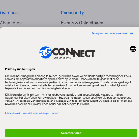
Over ons
Community
Abonneren
Events & Opleidingen
Adverteren
Nieuwsbrieven
Contact
Vacatures
Colofon
Whitepapers
Onze app
Privacyinstellingen
Volg ons
Redactionele partner
Algemene Voorwaarden & Copyrights
Privacy & Cookies