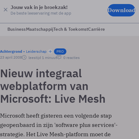
Jouw vak in je broekzak!
Download
De beste leeservaring met de app
Business
Maatschappij
Tech & Toekomst
Carrière
Achtergrond
Leiderschap
PRO
23 april 2008
leestijd 1 minuut
0 reacties
Nieuw integraal
webplatform van
Microsoft: Live Mesh
Microsoft heeft gisteren een volgende stap
geopenbaard in zijn 'software plus services'-
strategie. Het Live Mesh-platform moet de