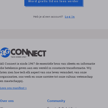
Word gratis lid en lees verder
Heb je al een account?
Log in
AG Connect is sinds 1967 de essentiële bron van ideeën en informatie
die betekenis geven aan een wereld in constante transformatie. Wij
laten zien hoe tech elk aspect van ons leven verandert, van onze
organisaties, ons werk en onze carrière tot onze cultuur, wetenschap
en maatschappij.
Lees ons manifest >
Over ons
Community