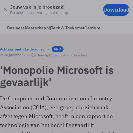
Jouw vak in je broekzak!
Download
De beste leeservaring met de app
Business
Maatschappij
Tech & Toekomst
Carrière
Achtergrond
Leiderschap
PRO
25 september 2003
leestijd 1 minuut
0 reacties
'Monopolie Microsoft is
gevaarlijk'
De Computer and Communications Industry
Association (CCIA), een groep die zich vaak
afzet tegen Microsoft, heeft in een rapport de
technologie van het bedrijf gevaarlijk