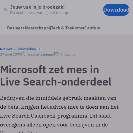
Jouw vak in je broekzak!
Download
De beste leeservaring met de app
Business
Maatschappij
Tech & Toekomst
Carrière
Nieuws
Leiderschap
27 april 2009
leestijd 1 minuut
0 reacties
Microsoft zet mes in
Live Search-onderdeel
Bedrijven die inmiddels gebruik maakten van
de bèta, krijgen het advies mee te doen aan het
Live Search Cashback-programma. Dit staat
overigens alleen open voor bedrijven in de