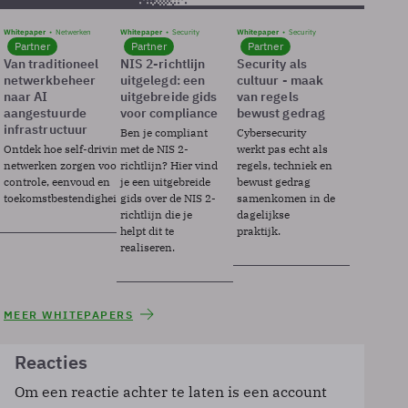
Whitepaper
Netwerken
Whitepaper
Security
Whitepaper
Security
Partner
Partner
Partner
Van traditioneel
NIS 2-richtlijn
Security als
netwerkbeheer
uitgelegd: een
cultuur - maak
naar AI
uitgebreide gids
van regels
aangestuurde
voor compliance
bewust gedrag
infrastructuur
Ben je compliant
Cybersecurity
Ontdek hoe self-driving
met de NIS 2-
werkt pas echt als
netwerken zorgen voor
richtlijn? Hier vind
regels, techniek en
controle, eenvoud en
je een uitgebreide
bewust gedrag
toekomstbestendigheid.
gids over de NIS 2-
samenkomen in de
richtlijn die je
dagelijkse
helpt dit te
praktijk.
realiseren.
MEER WHITEPAPERS
Reacties
Om een reactie achter te laten is een account