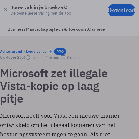
Jouw vak in je broekzak!
Download
De beste leeservaring met de app
Business
Maatschappij
Tech & Toekomst
Carrière
Achtergrond
Leiderschap
PRO
5 oktober 2006
leestijd 1 minuut
0 reacties
Microsoft zet illegale
Vista-kopie op laag
pitje
Microsoft heeft voor Vista een nieuwe manier
ontwikkeld om het illegaal kopiëren van het
besturingssysteem tegen te gaan. Als niet