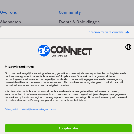
Over ons
Community
Abonneren
Events & Opleidingen
Adverteren
Nieuwsbrieven
Contact
Vacatures
Colofon
Whitepapers
Onze app
Privacyinstellingen
Volg ons
Redactionele partner
Algemene Voorwaarden & Copyrights
Privacy & Cookies