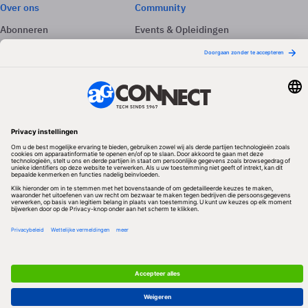
Over ons
Community
Abonneren
Events & Opleidingen
Adverteren
Nieuwsbrieven
Contact
Vacatures
Colofon
Whitepapers
Onze app
Privacyinstellingen
Volg ons
Redactionele partner
Algemene Voorwaarden & Copyrights
Privacy & Cookies