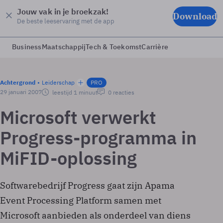
Jouw vak in je broekzak!
Download
De beste leeservaring met de app
Business
Maatschappij
Tech & Toekomst
Carrière
Achtergrond
Leiderschap
PRO
29 januari 2007
leestijd 1 minuut
0 reacties
Microsoft verwerkt
Progress-programma in
MiFID-oplossing
Softwarebedrijf Progress gaat zijn Apama
Event Processing Platform samen met
Microsoft aanbieden als onderdeel van diens