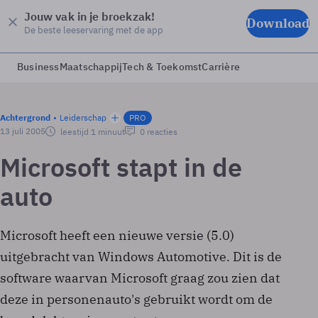
Jouw vak in je broekzak!
Download
De beste leeservaring met de app
Business
Maatschappij
Tech & Toekomst
Carrière
Achtergrond
Leiderschap
PRO
13 juli 2005
leestijd 1 minuut
0 reacties
Microsoft stapt in de
auto
Microsoft heeft een nieuwe versie (5.0)
uitgebracht van Windows Automotive. Dit is de
software waarvan Microsoft graag zou zien dat
deze in personenauto's gebruikt wordt om de