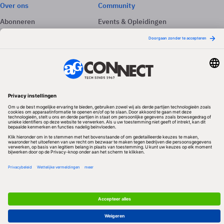
Over ons
Community
Abonneren
Events & Opleidingen
Adverteren
Nieuwsbrieven
Contact
Vacatures
Colofon
Whitepapers
Onze app
Privacyinstellingen
Volg ons
Redactionele partner
Algemene Voorwaarden & Copyrights
Privacy & Cookies