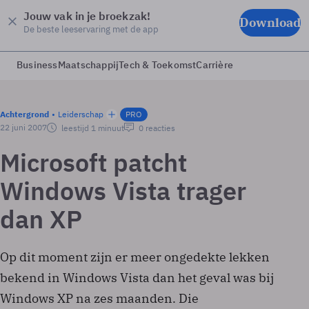
Jouw vak in je broekzak!
Download
De beste leeservaring met de app
Business
Maatschappij
Tech & Toekomst
Carrière
Achtergrond
Leiderschap
PRO
22 juni 2007
leestijd 1 minuut
0 reacties
Microsoft patcht
Windows Vista trager
dan XP
Op dit moment zijn er meer ongedekte lekken
bekend in Windows Vista dan het geval was bij
Windows XP na zes maanden. Die