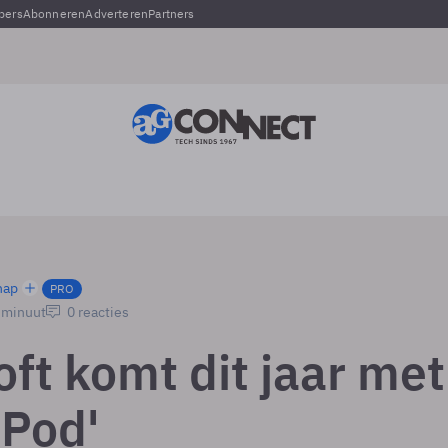
pers
Abonneren
Adverteren
Partners
hap
PRO
1 minuut
0 reacties
ft komt dit jaar met
iPod'