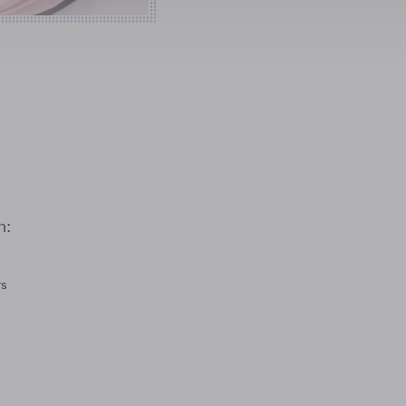
n:
rs