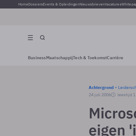
Home
Dossiers
Events & Opleidingen
Nieuwsbrieven
Vacatures
Whitepa
Business
Maatschappij
Tech & Toekomst
Carrière
Achtergrond
Leidersc
24 juli 2006
leestijd 
Microso
eigen '