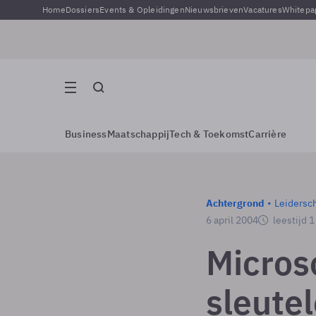
Home
Dossiers
Events & Opleidingen
Nieuwsbrieven
Vacatures
Whitepa
Business
Maatschappij
Tech & Toekomst
Carrière
Achtergrond
Leidersc
6 april 2004
leestijd 
Micros
sleutel