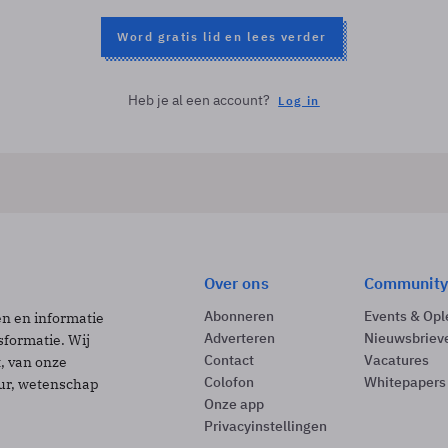
Word gratis lid en lees verder
Heb je al een account?
Log in
Over ons
Community
Abonneren
Events & Opl
ën en informatie
Adverteren
Nieuwsbriev
sformatie. Wij
Contact
Vacatures
t, van onze
Colofon
Whitepapers
uur, wetenschap
Onze app
Privacyinstellingen