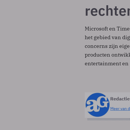
rechte
Microsoft en Tim
het gebied van di
concerns zijn eig
producten ontwikk
entertainment en a
Redactie
Meer van d