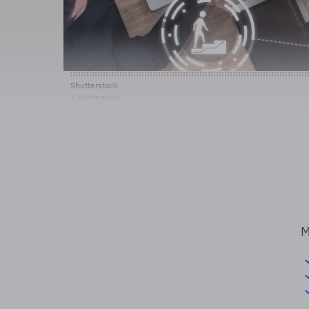
Shutterstock
© Shutterstock
M