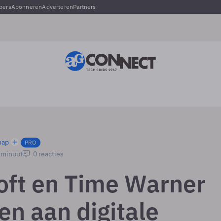
pers
Abonneren
Adverteren
Partners
hap
PRO
1 minuut
0 reacties
oft en Time Warner
en aan digitale