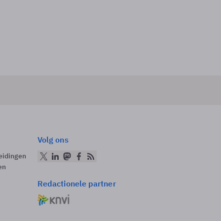
Volg ons
eidingen
en
Redactionele partner