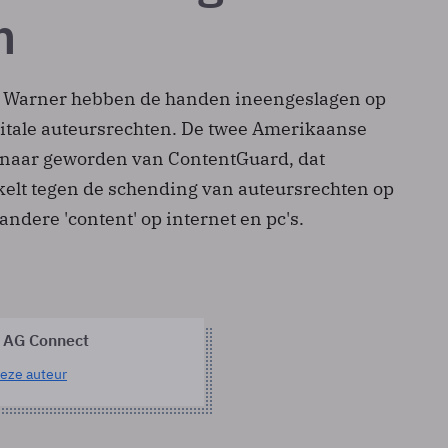
n
e Warner hebben de handen ineengeslagen op
gitale auteursrechten. De twee Amerikaanse
enaar geworden van ContentGuard, dat
elt tegen de schending van auteursrechten op
ndere 'content' op internet en pc's.
 AG Connect
eze auteur