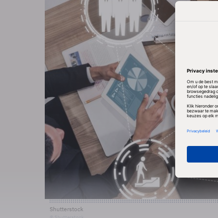
Shutterstock
© Shutterstock