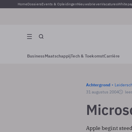
Home
Dossiers
Events & Opleidingen
Nieuwsbrieven
Vacatures
Whitepa
Business
Maatschappij
Tech & Toekomst
Carrière
Achtergrond
Leidersc
31 augustus 2004
lees
Micros
Apple begint steed