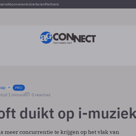
pers
Abonneren
Adverteren
Partners
hap
PRO
tijd 1 minuut
0 reacties
oft duikt op i-muzie
s meer concurrentie te krijgen op het vlak van