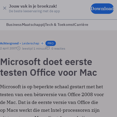
Jouw vak in je broekzak!
Download
De beste leeservaring met de app
Business
Maatschappij
Tech & Toekomst
Carrière
Achtergrond
Leiderschap
PRO
2 april 2007
leestijd 1 minuut
0 reacties
Microsoft doet eerste
testen Office voor Mac
Microsoft is op beperkte schaal gestart met het
testen van een bètaversie van Office 2008 voor
de Mac. Dat is de eerste versie van Office die
op Macs werkt die met Intel-processoren zijn