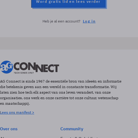
Word gratis lid en lees verder
Heb je al een account?
Log in
AG Connect is sinds 1967 de essentiële bron van ideeën en informatie
die betekenis geven aan een wereld in constante transformatie. Wij
laten zien hoe tech elk aspect van ons leven verandert, van onze
organisaties, ons werk en onze carrière tot onze cultuur, wetenschap
en maatschappij.
Lees ons manifest >
Over ons
Community