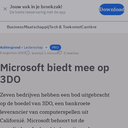
Jouw vak in je broekzak!
Download
De beste leeservaring met de app
Business
Maatschappij
Tech & Toekomst
Carrière
Achtergrond
Leiderschap
PRO
8 augustus 2003
leestijd 1 minuut
0 reacties
Microsoft biedt mee op
3DO
Zeven bedrijven hebben een bod uitgebracht
op de boedel van 3DO, een bankroete
leverancier van computerspellen uit
Californië. Microsoft behoort tot de