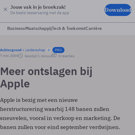
Jouw vak in je broekzak!
Download
De beste leeservaring met de app
Business
Maatschappij
Tech & Toekomst
Carrière
Achtergrond
Leiderschap
PRO
7 mei 2004
leestijd 1 minuut
0 reacties
Meer ontslagen bij
Apple
Apple is bezig met een nieuwe
herstructurering waarbij 148 banen zullen
sneuvelen, vooral in verkoop en marketing. De
banen zullen voor eind september verdwijnen.