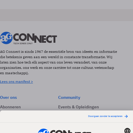
AG Connect is sinds 1967 de essentiële bron van ideeën en informatie
die betekenis geven aan een wereld in constante transformatie. Wij
laten zien hoe tech elk aspect van ons leven verandert, van onze
organisaties, ons werk en onze carrière tot onze cultuur, wetenschap
en maatschappij.
Lees ons manifest >
Over ons
Community
Abonneren
Events & Opleidingen
Adverteren
Nieuwsbrieven
Contact
Vacatures
Colofon
Whitepapers