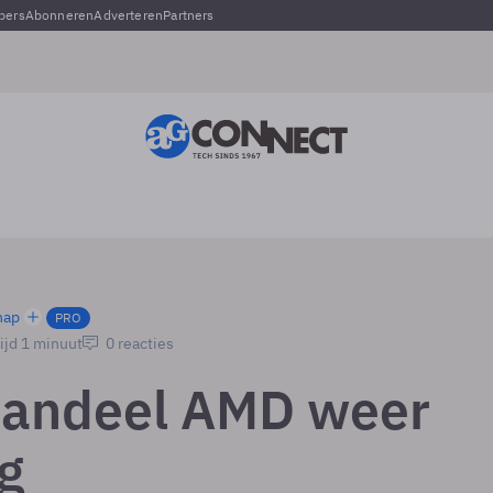
pers
Abonneren
Adverteren
Partners
hap
PRO
ijd 1 minuut
0 reacties
aandeel AMD weer
g