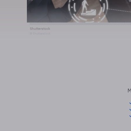
Shutterstock
© Shutterstock
M