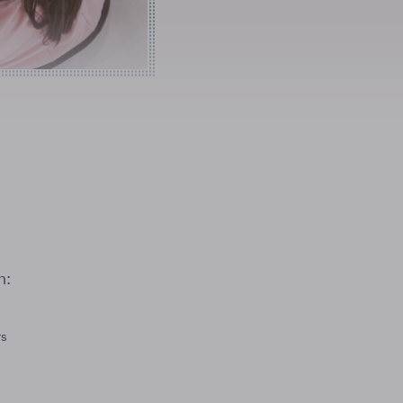
n:
rs