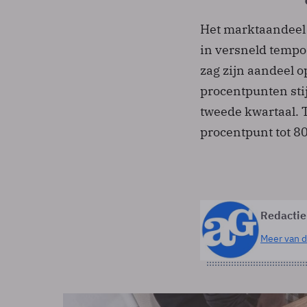
Het marktaandeel 
in versneld tempo
zag zijn aandeel 
procentpunten stij
tweede kwartaal. T
procentpunt tot 80
Redactie
Meer van d