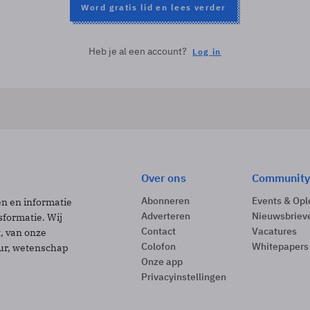
Word gratis lid en lees verder
Heb je al een account?
Log in
Over ons
Community
Abonneren
Events & Opl
ën en informatie
Adverteren
Nieuwsbriev
sformatie. Wij
Contact
Vacatures
t, van onze
Colofon
Whitepapers
uur, wetenschap
Onze app
Privacyinstellingen