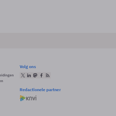
Volg ons
eidingen
en
Redactionele partner