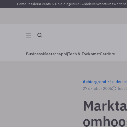
Home
Dossiers
Events & Opleidingen
Nieuwsbrieven
Vacatures
Whitepa
Business
Maatschappij
Tech & Toekomst
Carrière
Achtergrond
Leidersc
27 oktober 2005
leest
Markt
omhoo