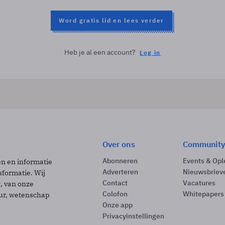
Word gratis lid en lees verder
Heb je al een account?
Log in
Over ons
Community
Abonneren
Events & Opl
ën en informatie
Adverteren
Nieuwsbriev
sformatie. Wij
Contact
Vacatures
t, van onze
Colofon
Whitepapers
uur, wetenschap
Onze app
Privacyinstellingen