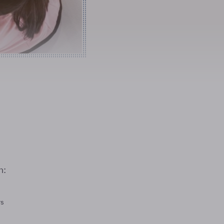
n:
rs