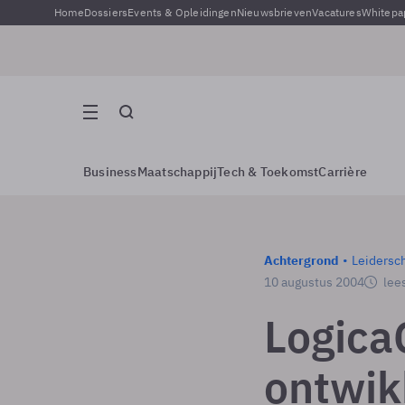
Home
Dossiers
Events & Opleidingen
Nieuwsbrieven
Vacatures
Whitepa
Business
Maatschappij
Tech & Toekomst
Carrière
Achtergrond
Leidersc
10 augustus 2004
lees
Logica
ontwik