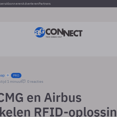
pers
Abonneren
Adverteren
Partners
hap
PRO
tijd 1 minuut
0 reacties
CMG en Airbus
kelen RFID-oplossi