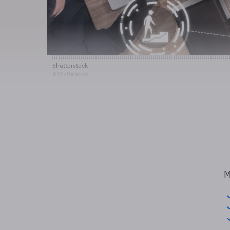
Shutterstock
© Shutterstock
M