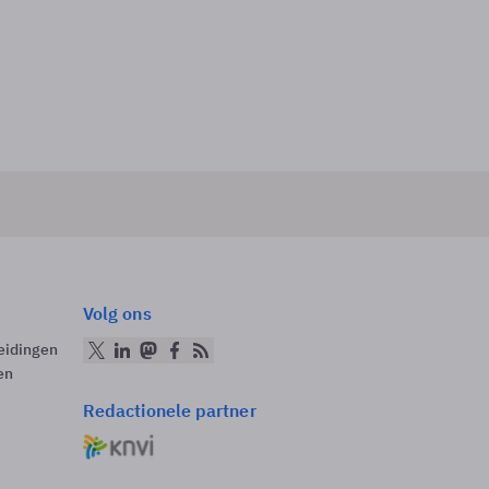
Volg ons
eidingen
en
Redactionele partner