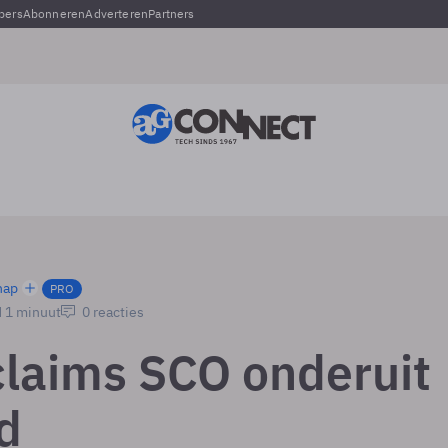
pers
Abonneren
Adverteren
Partners
hap
PRO
d 1 minuut
0 reacties
claims SCO onderuit
d