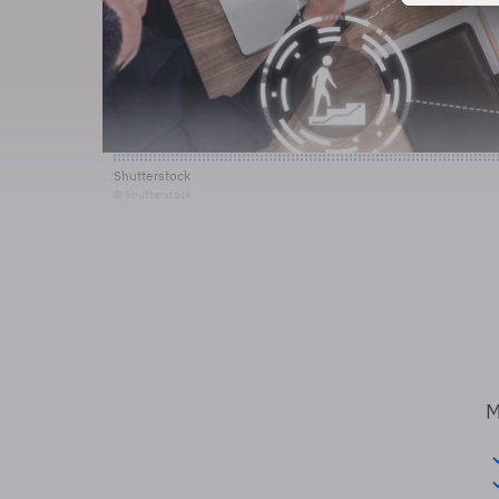
Shutterstock
© Shutterstock
M