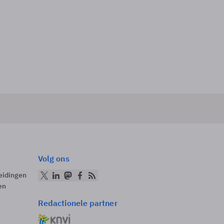
Volg ons
eidingen
en
Redactionele partner