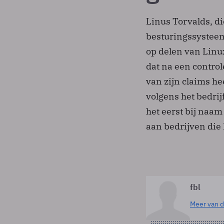
Linus Torvalds, di
besturingssysteem
op delen van Lin
dat na een control
van zijn claims he
volgens het bedri
het eerst bij naa
aan bedrijven die
fbl
Meer van d