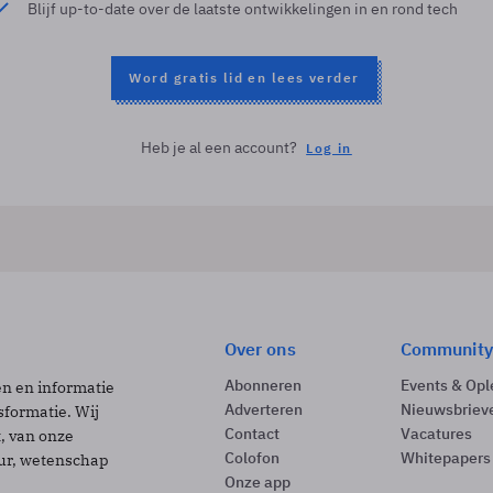
Blijf up-to-date over de laatste ontwikkelingen in en rond tech
Word gratis lid en lees verder
Heb je al een account?
Log in
Over ons
Community
Abonneren
Events & Opl
ën en informatie
Adverteren
Nieuwsbriev
sformatie. Wij
Contact
Vacatures
t, van onze
Colofon
Whitepapers
uur, wetenschap
Onze app