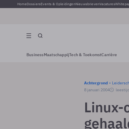
Home
Dossiers
Events & Opleidingen
Nieuwsbrieven
Vacatures
Whitepa
Business
Maatschappij
Tech & Toekomst
Carrière
Achtergrond
Leidersc
8 januari 2004
leestij
Linux-
gehaal