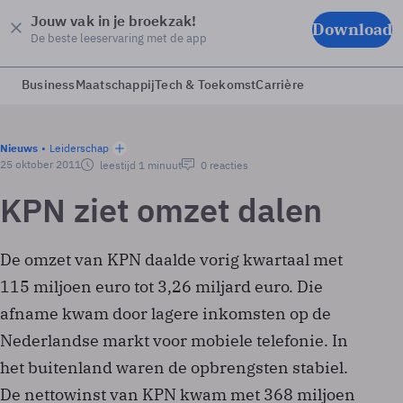
Jouw vak in je broekzak!
Download
De beste leeservaring met de app
Business
Maatschappij
Tech & Toekomst
Carrière
Nieuws
Leiderschap
25 oktober 2011
leestijd 1 minuut
0 reacties
KPN ziet omzet dalen
De omzet van KPN daalde vorig kwartaal met
115 miljoen euro tot 3,26 miljard euro. Die
afname kwam door lagere inkomsten op de
Nederlandse markt voor mobiele telefonie. In
het buitenland waren de opbrengsten stabiel.
De nettowinst van KPN kwam met 368 miljoen