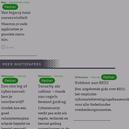
Blog
Soevereinteit, Cloud
Partner
Van legacy naar
soevereiniteit
Waarom je oude
applicaties je
grootste risico
zijn.
1 min
MEER WHITEPAPERS
Whitepaper
Security
Whitepaper
Security
Partner
Whitepaper
Security
Partner
Partner
Voldoen aan BIO2
Een storing of
Security als
Een uitgebreide gids over BIO2,
cyberaanval:
cultuur - maak
het verplichte
ben je
van regels
informatiebeveiligingsframewor
voorbereid?
bewust gedrag
voor alle Nederlandse
Ontdek hoe een
Cybersecurity
overheidsorganisaties.
goed
werkt pas echt als
calamiteitenplan
regels, techniek en
schade beperkt en
bewust gedrag
herstel versnelt.
samenkomen in de