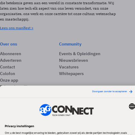
die betekenis geven aan een wereld in constante transformatie. Wij
laten zien hoe tech elk aspect van ons leven verandert, van onze
organisaties, ons werk en onze carrière tot onze cultuur, wetenschap
en maatschappij.
Lees ons manifest >
Over ons
Community
Abonneren
Events & Opleidingen
Adverteren
Nieuwsbrieven
Contact
Vacatures
Colofon
Whitepapers
Onze app
Privacyinstellingen
Volg ons
Redactionele partner