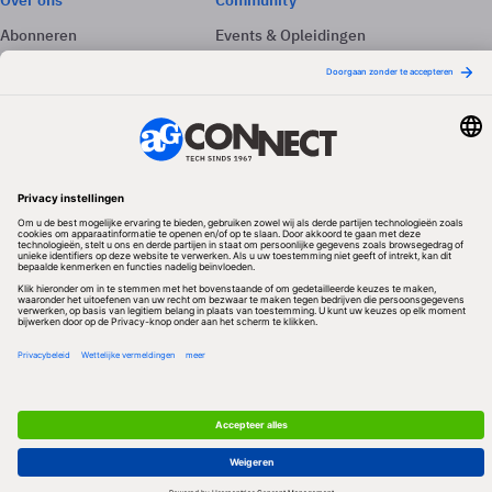
Over ons
Community
Abonneren
Events & Opleidingen
Adverteren
Nieuwsbrieven
Contact
Vacatures
Colofon
Whitepapers
Onze app
Privacyinstellingen
Volg ons
Redactionele partner
Algemene Voorwaarden & Copyrights
Privacy & Cookies