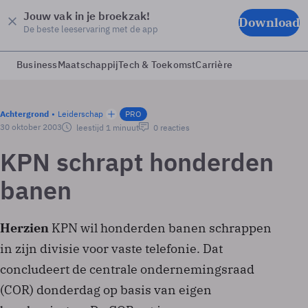
Jouw vak in je broekzak!
Download
De beste leeservaring met de app
Business
Maatschappij
Tech & Toekomst
Carrière
Achtergrond
Leiderschap
PRO
30 oktober 2003
leestijd 1 minuut
0 reacties
KPN schrapt honderden
banen
Herzien
KPN wil honderden banen schrappen
in zijn divisie voor vaste telefonie. Dat
concludeert de centrale ondernemingsraad
(COR) donderdag op basis van eigen