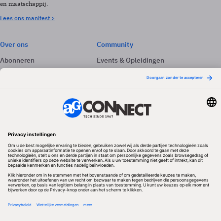
en maatschappij.
Lees ons manifest >
Over ons
Community
Abonneren
Events & Opleidingen
Adverteren
Nieuwsbrieven
Contact
Vacatures
Colofon
Whitepapers
Onze app
Privacyinstellingen
Volg ons
Redactionele partner