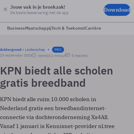
Jouw vak in je broekzak!
Download
De beste leeservaring met de app
Business
Maatschappij
Tech & Toekomst
Carrière
Achtergrond
Leiderschap
PRO
23 september 2003
leestijd 1 minuut
0 reacties
KPN biedt alle scholen
gratis breedband
KPN biedt alle ruim 10.000 scholen in
Nederland gratis een breedbandinternet-
connectie via dochteronderneming Xs4All.
Vanaf 1 januari is Kennisnet-provider nl.tree