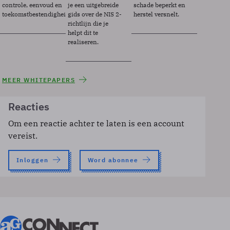
controle, eenvoud en
je een uitgebreide
schade beperkt en
toekomstbestendigheid.
gids over de NIS 2-
herstel versnelt.
richtlijn die je
helpt dit te
realiseren.
MEER WHITEPAPERS
Reacties
Om een reactie achter te laten is een account
vereist.
Inloggen
Word abonnee