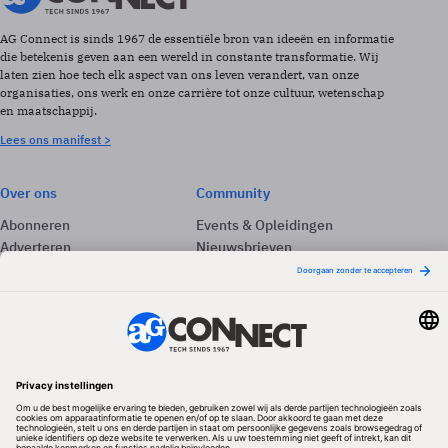
AG Connect is sinds 1967 de essentiële bron van ideeën en informatie
die betekenis geven aan een wereld in constante transformatie. Wij
laten zien hoe tech elk aspect van ons leven verandert, van onze
organisaties, ons werk en onze carrière tot onze cultuur, wetenschap
en maatschappij.
Lees ons manifest >
Over ons
Community
Abonneren
Events & Opleidingen
Adverteren
Nieuwsbrieven
Contact
Vacatures
Colofon
Whitepapers
Onze app
Privacyinstellingen
Volg ons