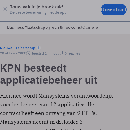
Jouw vak in je broekzak!
Download
De beste leeservaring met de app
Business
Maatschappij
Tech & Toekomst
Carrière
Nieuws
Leiderschap
28 oktober 2008
leestijd 1 minuut
0 reacties
KPN besteedt
applicatiebeheer uit
Hiermee wordt Mansystems verantwoordelijk
voor het beheer van 12 applicaties. Het
contract heeft een omvang van 9 FTE’s.
Mansystems neemt in dit kader 3