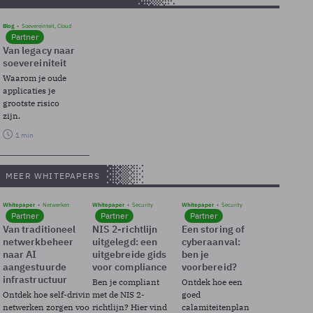
Blog
Soevereinteit, Cloud
Partner
Van legacy naar
soevereiniteit
Waarom je oude
applicaties je
grootste risico
zijn.
1 min
MEER WHITEPAPERS
Whitepaper
Netwerken
Whitepaper
Security
Whitepaper
Security
Partner
Partner
Partner
Van traditioneel
NIS 2-richtlijn
Een storing of
netwerkbeheer
uitgelegd: een
cyberaanval:
naar AI
uitgebreide gids
ben je
aangestuurde
voor compliance
voorbereid?
infrastructuur
Ben je compliant
Ontdek hoe een
Ontdek hoe self-driving
met de NIS 2-
goed
netwerken zorgen voor
richtlijn? Hier vind
calamiteitenplan