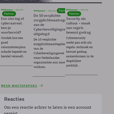
Whitepaper
Security
Whitepaper
Security
Partner
Whitepaper
Security
Partner
Partner
De 10 verplichte
Een storing of
Security als
zorgplichtmaatregelen
cyberaanval:
cultuur - maak
van de
ben je
van regels
Cyberbeveiligingswet
voorbereid?
bewust gedrag
uitgelegd
Ontdek hoe een
Cybersecurity
De 10 verplichte
goed
werkt pas echt als
zorgplichtmaatregelen
calamiteitenplan
regels, techniek en
van de
schade beperkt en
bewust gedrag
Cyberbeveiligingswet
herstel versnelt.
samenkomen in de
waar Nederlandse
dagelijkse
organisaties aan moeten
praktijk.
voldoen.
MEER WHITEPAPERS
Reacties
Om een reactie achter te laten is een account
vereist.