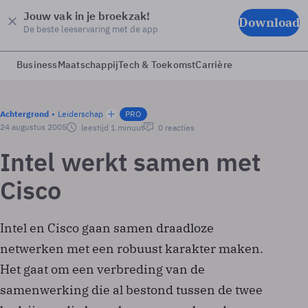
Jouw vak in je broekzak!
Download
De beste leeservaring met de app
Business
Maatschappij
Tech & Toekomst
Carrière
Achtergrond
Leiderschap
PRO
24 augustus 2005
leestijd 1 minuut
0 reacties
Intel werkt samen met
Cisco
Intel en Cisco gaan samen draadloze
netwerken met een robuust karakter maken.
Het gaat om een verbreding van de
samenwerking die al bestond tussen de twee