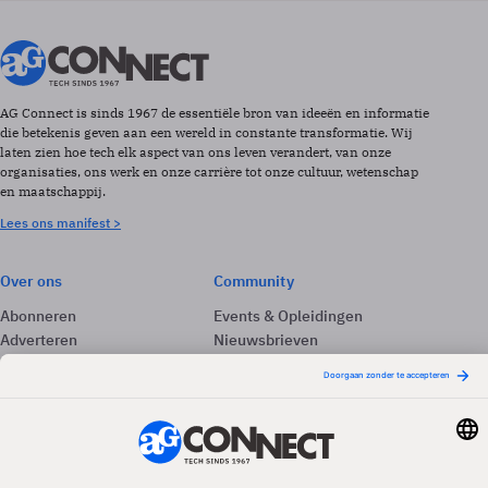
AG Connect is sinds 1967 de essentiële bron van ideeën en informatie
die betekenis geven aan een wereld in constante transformatie. Wij
laten zien hoe tech elk aspect van ons leven verandert, van onze
organisaties, ons werk en onze carrière tot onze cultuur, wetenschap
en maatschappij.
Lees ons manifest >
Over ons
Community
Abonneren
Events & Opleidingen
Adverteren
Nieuwsbrieven
Contact
Vacatures
Colofon
Whitepapers
Onze app
Privacyinstellingen
Volg ons