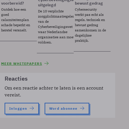
voorbereid?
bewust gedrag
uitgelegd
Ontdek hoe een
Cybersecurity
De 10 verplichte
goed
werkt pas echt als
zorgplichtmaatregelen
calamiteitenplan
regels, techniek en
van de
schade beperkt en
bewust gedrag
Cyberbeveiligingswet
herstel versnelt.
samenkomen in de
waar Nederlandse
dagelijkse
organisaties aan moeten
praktijk.
voldoen.
MEER WHITEPAPERS
Reacties
Om een reactie achter te laten is een account
vereist.
Inloggen
Word abonnee