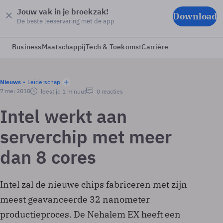
Jouw vak in je broekzak!
Download
De beste leeservaring met de app
Business
Maatschappij
Tech & Toekomst
Carrière
Nieuws
Leiderschap
7 mei 2010
leestijd 1 minuut
0 reacties
Intel werkt aan
serverchip met meer
dan 8 cores
Intel zal de nieuwe chips fabriceren met zijn
meest geavanceerde 32 nanometer
productieproces. De Nehalem EX heeft een