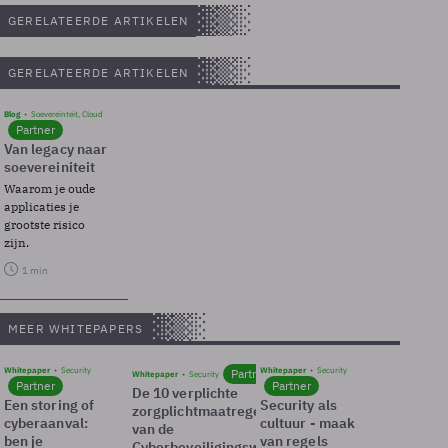
GERELATEERDE ARTIKELEN
GERELATEERDE ARTIKELEN
Blog
Soevereinteit, Cloud
Partner
Van legacy naar
soevereiniteit
Waarom je oude
applicaties je
grootste risico
zijn.
1 min
MEER WHITEPAPERS
Whitepaper
Security
Whitepaper
Security
Partner
Whitepaper
Security
Partner
Partner
De 10 verplichte
Een storing of
Security als
zorgplichtmaatregelen
cyberaanval:
cultuur - maak
van de
ben je
van regels
Cyberbeveiligingswet