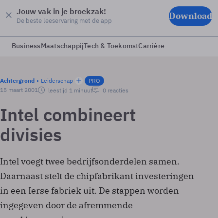
Jouw vak in je broekzak!
Download
De beste leeservaring met de app
Business
Maatschappij
Tech & Toekomst
Carrière
Achtergrond
Leiderschap
PRO
15 maart 2001
leestijd 1 minuut
0 reacties
Intel combineert
divisies
Intel voegt twee bedrijfsonderdelen samen.
Daarnaast stelt de chipfabrikant investeringen
in een Ierse fabriek uit. De stappen worden
ingegeven door de afremmende