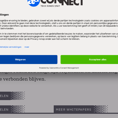
olgens dit concurrentiebeding op zijn vroegst een ja
BM bij een concurrent in dienst mogen treden. Hij is e
n de PowerPC-chip.
de functie krijgen van senior vice president van de iPo
ganger Fadell zou enige tijd vrij nemen en daarna nog 
e verbonden blijven.
ELEN
ELEN
MEER WHITEPAPERS