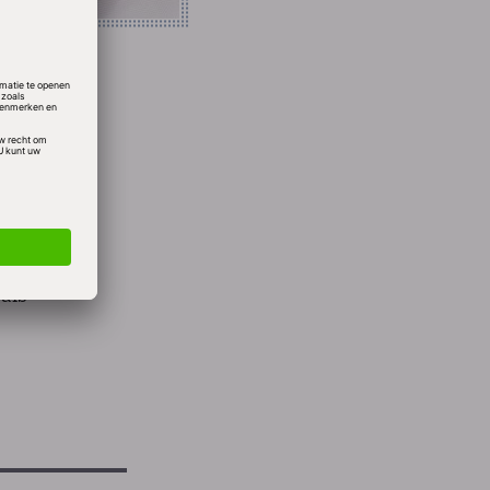
ar na
en van
d-
als