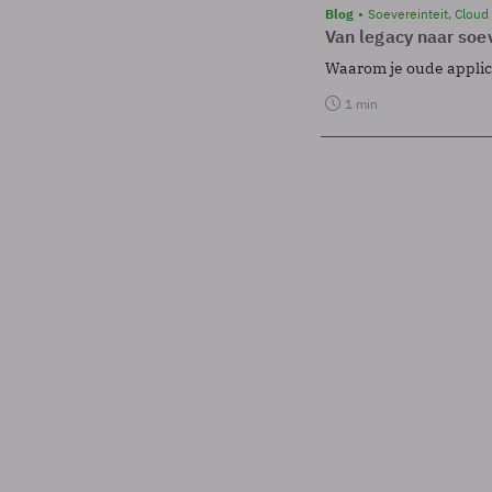
Blog
Soevereinteit, Cloud
Van legacy naar soev
Waarom je oude applicat
1 min