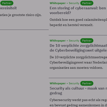
Partner
Whitepaper
Security
Partner
ereiniteit
Een storing of cyberaanval: ben 
voorbereid?
ies je grootste risico zijn.
Ontdek hoe een goed calamiteitenp
beperkt en herstel versnelt.
Whitepaper
Security
Partner
De 10 verplichte zorgplichtmaa
de Cyberbeveiligingswet uitgel
De 10 verplichte zorgplichtmaatreg
Cyberbeveiligingswet waar Nederla
organisaties aan moeten voldoen.
Whitepaper
Security
Partner
Security als cultuur - maak van
gedrag
Cybersecurity werkt pas echt als reg
en bewust gedrag samenkomen in de