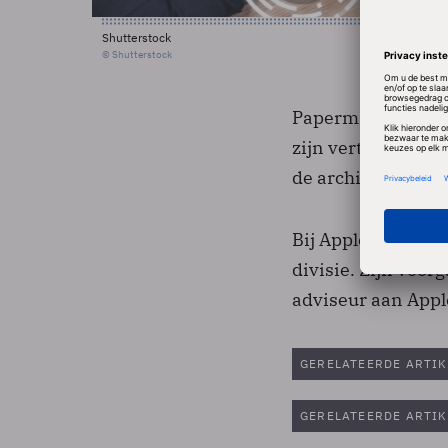
Shutterstock
© Shutterstock
Papermaster zou v
zijn vertrek bij I
de architecten va
Bij Apple zal hij 
divisie. Zijn voor
adviseur aan Appl
GERELATEERDE ARTIK
GERELATEERDE ARTIK