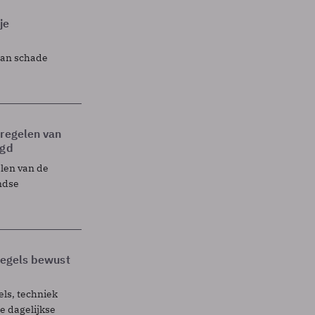
je
lan schade
tregelen van
egd
elen van de
ndse
 regels bewust
els, techniek
 dagelijkse