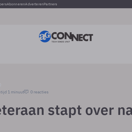
pers
Abonneren
Adverteren
Partners
tijd 1 minuut
0 reacties
teraan stapt over n