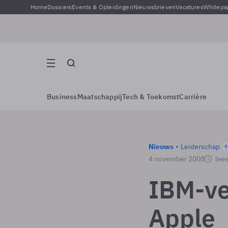
Home
Dossiers
Events & Opleidingen
Nieuwsbrieven
Vacatures
Whitepa
Business
Maatschappij
Tech & Toekomst
Carrière
Nieuws
Leiderschap
4 november 2008
lees
IBM-ve
Apple