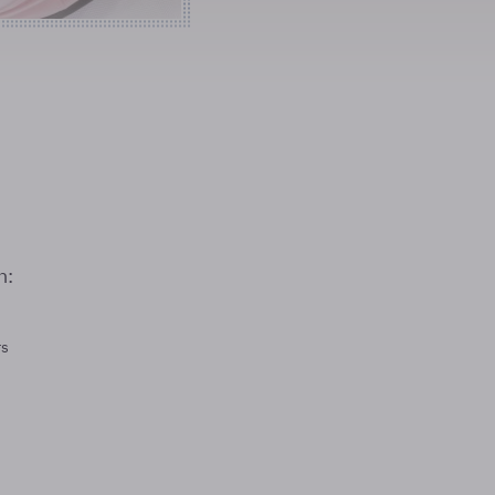
n:
rs