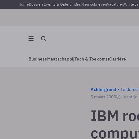
Home
Dossiers
Events & Opleidingen
Nieuwsbrieven
Vacatures
Whitepa
Business
Maatschappij
Tech & Toekomst
Carrière
Achtergrond
Leidersc
5 maart 2003
leestijd
IBM ro
comput