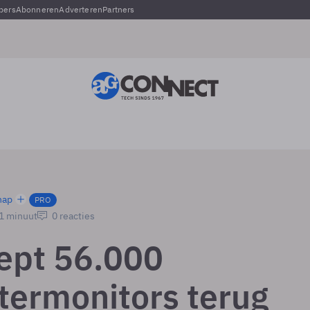
pers
Abonneren
Adverteren
Partners
hap
PRO
 1 minuut
0 reacties
ept 56.000
ermonitors terug