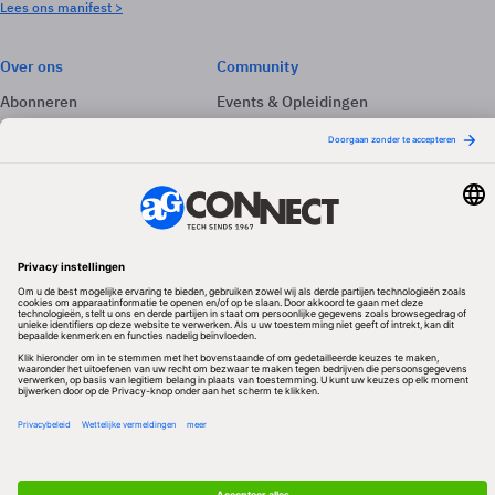
Lees ons manifest >
Over ons
Community
Abonneren
Events & Opleidingen
Adverteren
Nieuwsbrieven
Contact
Vacatures
Colofon
Whitepapers
Onze app
Privacyinstellingen
Volg ons
Redactionele partner
Algemene Voorwaarden & Copyrights