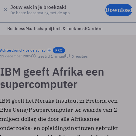
Jouw vak in je broekzak!
Download
De beste leeservaring met de app
Business
Maatschappij
Tech & Toekomst
Carrière
Achtergrond
Leiderschap
PRO
12 december 2007
leestijd 1 minuut
0 reacties
IBM geeft Afrika een
supercomputer
IBM geeft het Meraka Instituut in Pretoria een
Blue Gene/P supercomputer ter waarde van 2
miljoen dollar, die door alle Afrikaanse
onderzoeks- en opleidingsinstituten gebruikt