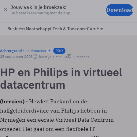
Jouw vak in je broekzak!
Download
De beste leeservaring met de app
Business
Maatschappij
Tech & Toekomst
Carrière
Achtergrond
Leiderschap
PRO
25 september 2003
leestijd 1 minuut
0 reacties
HP en Philips in virtueel
datacentrum
(herzien)
- Hewlett Packard en de
halfgeleiderdivisie van Philips hebben in
Nijmegen een eerste Virtueel Data Centrum
opgezet. Het gaat om een flexibele IT-