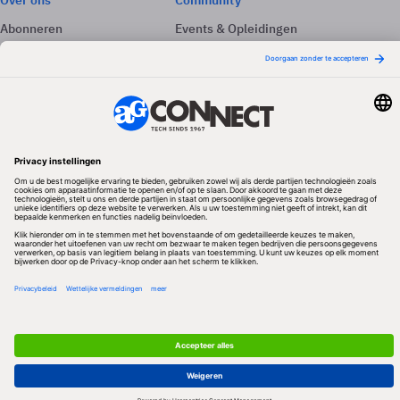
Over ons
Community
Abonneren
Events & Opleidingen
Adverteren
Nieuwsbrieven
Contact
Vacatures
Colofon
Whitepapers
Onze app
Privacyinstellingen
Volg ons
Redactionele partner
Algemene Voorwaarden & Copyrights
Privacy & Cookies