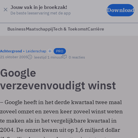
Jouw vak in je broekzak!
Download
De beste leeservaring met de app
Business
Maatschappij
Tech & Toekomst
Carrière
Achtergrond
Leiderschap
PRO
21 oktober 2005
leestijd 1 minuut
0 reacties
Google
verzevenvoudigt winst
– Google heeft in het derde kwartaal twee maal
zoveel omzet en zeven keer zoveel winst weten
te maken als in het vergelijkbare kwartaal in
2004. De omzet kwam uit op 1,6 miljard dollar