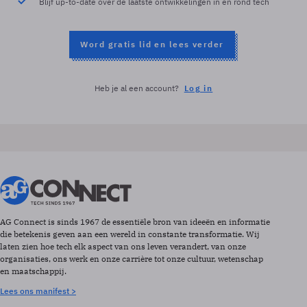
Blijf up-to-date over de laatste ontwikkelingen in en rond tech
Word gratis lid en lees verder
Heb je al een account?
Log in
AG Connect is sinds 1967 de essentiële bron van ideeën en informatie
die betekenis geven aan een wereld in constante transformatie. Wij
laten zien hoe tech elk aspect van ons leven verandert, van onze
organisaties, ons werk en onze carrière tot onze cultuur, wetenschap
en maatschappij.
Lees ons manifest >