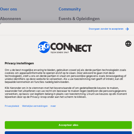
Over ons
Community
Abonneren
Events & Opleidingen
Adverteren
Nieuwsbrieven
Contact
Vacatures
Colofon
Whitepapers
Onze app
Privacyinstellingen
Volg ons
Redactionele partner
Algemene Voorwaarden & Copyrights
Privacy & Cookies