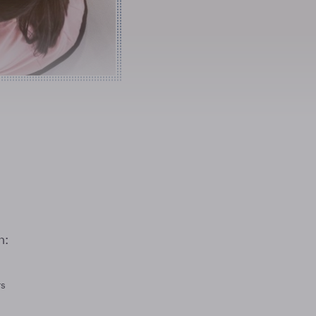
n:
rs