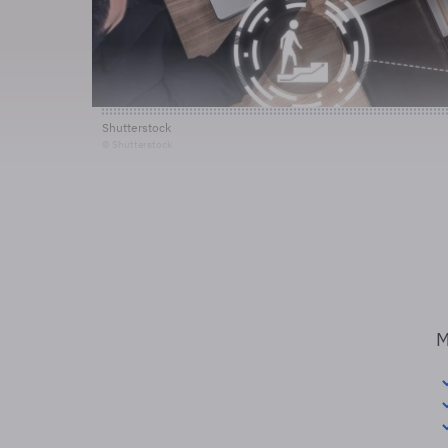
Shutterstock
© Shutterstock
M