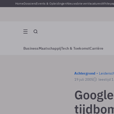
Home
Dossiers
Events & Opleidingen
Nieuwsbrieven
Vacatures
Whitepa
Business
Maatschappij
Tech & Toekomst
Carrière
Achtergrond
Leidersc
19 juli 2005
leestijd 
Google
tijdbo