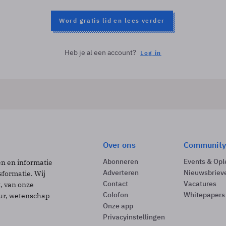
Word gratis lid en lees verder
Heb je al een account?
Log in
Over ons
Community
Abonneren
Events & Opl
ën en informatie
Adverteren
Nieuwsbriev
sformatie. Wij
Contact
Vacatures
t, van onze
Colofon
Whitepapers
uur, wetenschap
Onze app
Privacyinstellingen