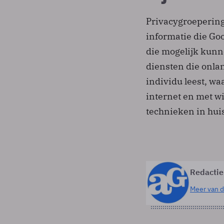
Privacygroepering
informatie die Go
die mogelijk kunn
diensten die onla
individu leest, waa
internet en met w
technieken in hui
Redactie
Meer van d