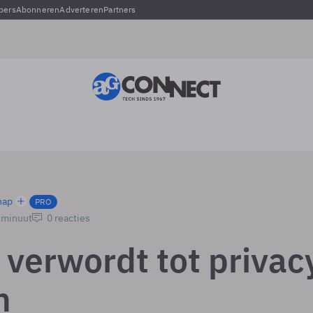
pers
Abonneren
Adverteren
Partners
hap
PRO
1 minuut
0 reacties
 verwordt tot privac
m