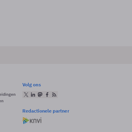
Volg ons
eidingen
en
Redactionele partner