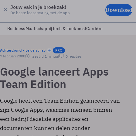
Jouw vak in je broekzak!
Download
De beste leeservaring met de app
Business
Maatschappij
Tech & Toekomst
Carrière
Achtergrond
Leiderschap
PRO
7 februari 2008
leestijd 1 minuut
0 reacties
Google lanceert Apps
Team Edition
Google heeft een Team Edition gelanceerd van
zijn Google Apps, waarmee mensen binnen
een bedrijf dezelfde applicaties en
documenten kunnen delen zonder