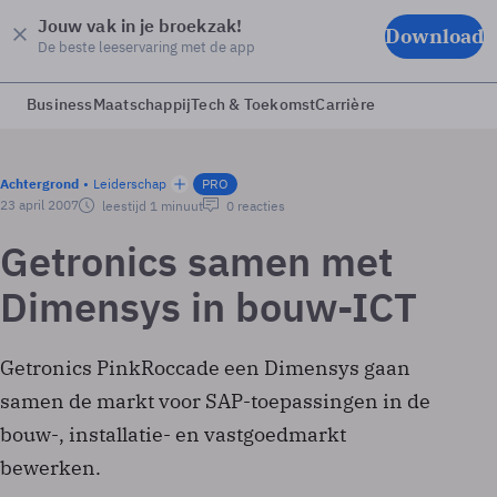
Jouw vak in je broekzak!
Download
De beste leeservaring met de app
Business
Maatschappij
Tech & Toekomst
Carrière
Achtergrond
Leiderschap
PRO
23 april 2007
leestijd 1 minuut
0 reacties
Getronics samen met
Dimensys in bouw-ICT
Getronics PinkRoccade een Dimensys gaan
samen de markt voor SAP-toepassingen in de
bouw-, installatie- en vastgoedmarkt
bewerken.