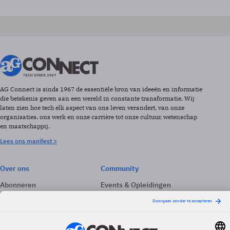
AG Connect is sinds 1967 de essentiële bron van ideeën en informatie
die betekenis geven aan een wereld in constante transformatie. Wij
laten zien hoe tech elk aspect van ons leven verandert, van onze
organisaties, ons werk en onze carrière tot onze cultuur, wetenschap
en maatschappij.
Lees ons manifest >
Over ons
Community
Abonneren
Events & Opleidingen
Adverteren
Nieuwsbrieven
Contact
Vacatures
Colofon
Whitepapers