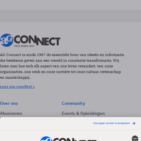
AG Connect is sinds 1967 de essentiële bron van ideeën en informatie
die betekenis geven aan een wereld in constante transformatie. Wij
laten zien hoe tech elk aspect van ons leven verandert, van onze
organisaties, ons werk en onze carrière tot onze cultuur, wetenschap
en maatschappij.
Lees ons manifest >
Over ons
Community
Abonneren
Events & Opleidingen
Adverteren
Nieuwsbrieven
Contact
Vacatures
Colofon
Whitepapers