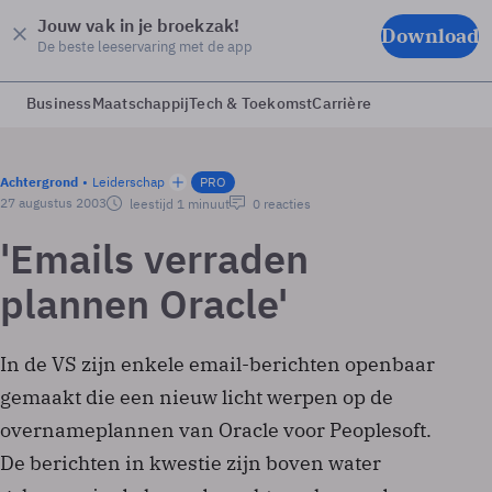
Jouw vak in je broekzak!
Download
De beste leeservaring met de app
Business
Maatschappij
Tech & Toekomst
Carrière
Achtergrond
Leiderschap
PRO
27 augustus 2003
leestijd 1 minuut
0 reacties
'Emails verraden
plannen Oracle'
In de VS zijn enkele email-berichten openbaar
gemaakt die een nieuw licht werpen op de
overnameplannen van Oracle voor Peoplesoft.
De berichten in kwestie zijn boven water