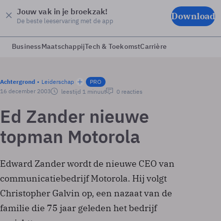
Jouw vak in je broekzak!
Download
De beste leeservaring met de app
Business
Maatschappij
Tech & Toekomst
Carrière
Achtergrond
Leiderschap
PRO
16 december 2003
leestijd 1 minuut
0 reacties
Ed Zander nieuwe
topman Motorola
Edward Zander wordt de nieuwe CEO van
communicatiebedrijf Motorola. Hij volgt
Christopher Galvin op, een nazaat van de
familie die 75 jaar geleden het bedrijf