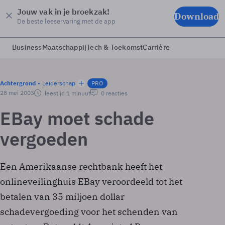
Jouw vak in je broekzak!
Download
De beste leeservaring met de app
Business
Maatschappij
Tech & Toekomst
Carrière
Achtergrond
Leiderschap
PRO
28 mei 2003
leestijd 1 minuut
0 reacties
EBay moet schade
vergoeden
Een Amerikaanse rechtbank heeft het
onlineveilinghuis EBay veroordeeld tot het
betalen van 35 miljoen dollar
schadevergoeding voor het schenden van