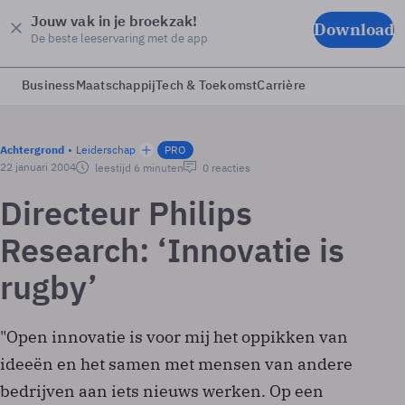
Jouw vak in je broekzak!
Download
De beste leeservaring met de app
Business
Maatschappij
Tech & Toekomst
Carrière
Achtergrond
Leiderschap
PRO
22 januari 2004
leestijd 6 minuten
0 reacties
Directeur Philips
Research: ‘Innovatie is
rugby’
"Open innovatie is voor mij het oppikken van
ideeën en het samen met mensen van andere
bedrijven aan iets nieuws werken. Op een