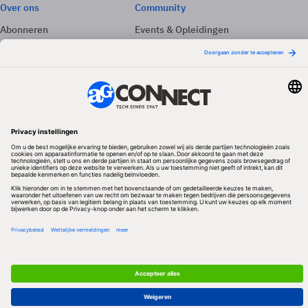
Over ons
Community
Abonneren
Events & Opleidingen
Adverteren
Nieuwsbrieven
Contact
Vacatures
Colofon
Whitepapers
Onze app
Privacyinstellingen
Volg ons
Redactionele partner
Algemene Voorwaarden & Copyrights
Privacy & Cookies