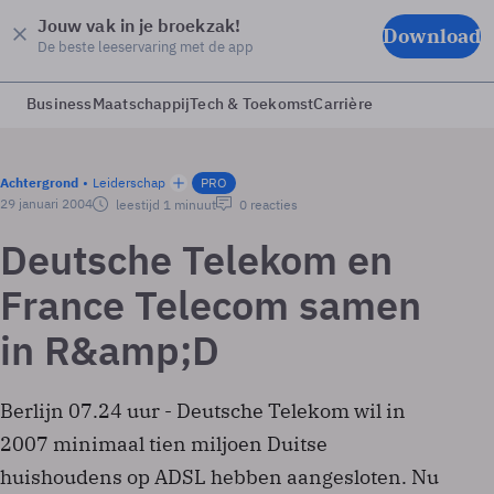
Jouw vak in je broekzak!
Download
De beste leeservaring met de app
Business
Maatschappij
Tech & Toekomst
Carrière
Achtergrond
Leiderschap
PRO
29 januari 2004
leestijd 1 minuut
0 reacties
Deutsche Telekom en
France Telecom samen
in R&amp;D
Berlijn 07.24 uur - Deutsche Telekom wil in
2007 minimaal tien miljoen Duitse
huishoudens op ADSL hebben aangesloten. Nu