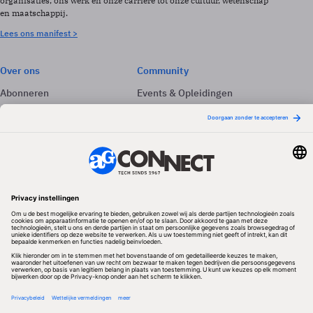
organisaties, ons werk en onze carrière tot onze cultuur, wetenschap
en maatschappij.
Lees ons manifest >
Over ons
Community
Abonneren
Events & Opleidingen
Adverteren
Nieuwsbrieven
Contact
Vacatures
Colofon
Whitepapers
Onze app
Privacyinstellingen
Volg ons
Redactionele partner