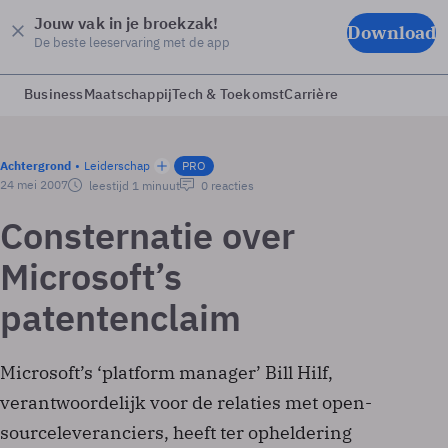
Jouw vak in je broekzak!
Download
De beste leeservaring met de app
Business
Maatschappij
Tech & Toekomst
Carrière
Achtergrond
Leiderschap
PRO
24 mei 2007
leestijd 1 minuut
0 reacties
Consternatie over
Microsoft’s
patentenclaim
Microsoft’s ‘platform manager’ Bill Hilf,
verantwoordelijk voor de relaties met open-
sourceleveranciers, heeft ter opheldering