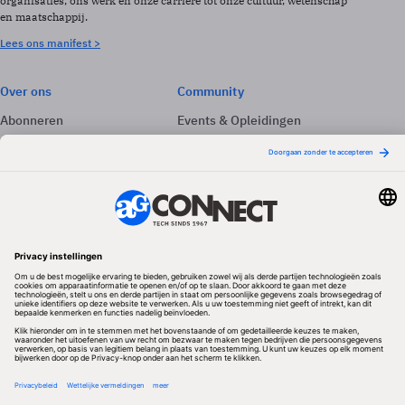
organisaties, ons werk en onze carrière tot onze cultuur, wetenschap
en maatschappij.
Lees ons manifest >
Over ons
Community
Abonneren
Events & Opleidingen
Adverteren
Nieuwsbrieven
Contact
Vacatures
Colofon
Whitepapers
Onze app
Privacyinstellingen
Volg ons
Redactionele partner