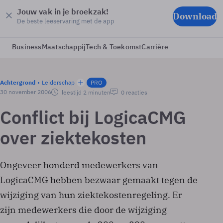
Jouw vak in je broekzak!
Download
De beste leeservaring met de app
Business
Maatschappij
Tech & Toekomst
Carrière
Achtergrond
Leiderschap
PRO
30 november 2006
leestijd 2 minuten
0 reacties
Conflict bij LogicaCMG
over ziektekosten
Ongeveer honderd medewerkers van
LogicaCMG hebben bezwaar gemaakt tegen de
wijziging van hun ziektekostenregeling. Er
zijn medewerkers die door de wijziging