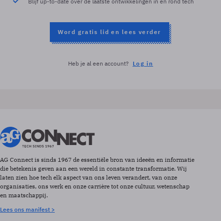
Blijf up-to-date over de laatste ontwikkelingen in en rond tech
Word gratis lid en lees verder
Heb je al een account?
Log in
AG Connect is sinds 1967 de essentiële bron van ideeën en informatie
die betekenis geven aan een wereld in constante transformatie. Wij
laten zien hoe tech elk aspect van ons leven verandert, van onze
organisaties, ons werk en onze carrière tot onze cultuur, wetenschap
en maatschappij.
Lees ons manifest >