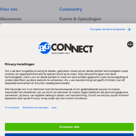
Over ons
Community
Abonneren
Events & Opleidingen
Adverteren
Nieuwsbrieven
Contact
Vacatures
Colofon
Whitepapers
Onze app
Privacyinstellingen
Volg ons
Redactionele partner
Algemene Voorwaarden & Copyrights
Privacy & Cookies