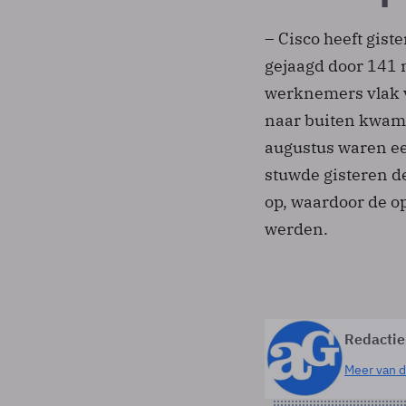
– Cisco heeft gist
gejaagd door 141 m
werknemers vlak v
naar buiten kwam.
augustus waren ee
stuwde gisteren d
op, waardoor de op
werden.
Redactie
Meer van d