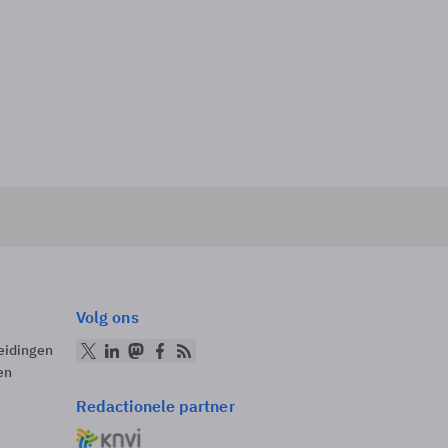
Volg ons
eidingen
en
Redactionele partner