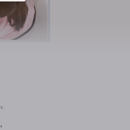
n:
rs