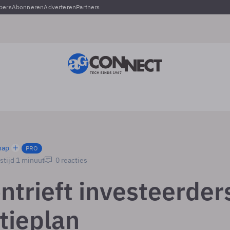
pers
Abonneren
Adverteren
Partners
hap
PRO
stijd 1 minuut
0 reacties
ntrieft investeerder
tieplan