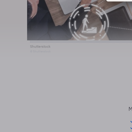
Shutterstock
© Shutterstock
M