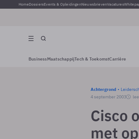
Home
Dossiers
Events & Opleidingen
Nieuwsbrieven
Vacatures
Whitepa
Business
Maatschappij
Tech & Toekomst
Carrière
Achtergrond
Leidersc
4 september 2003
lee
Cisco o
met op