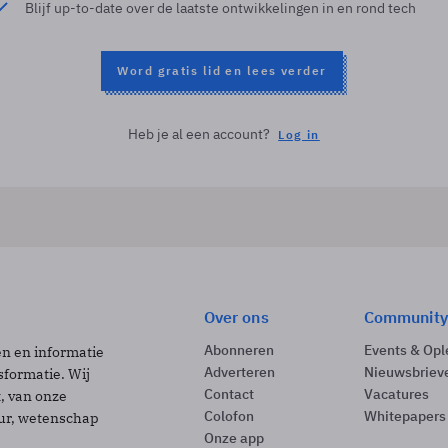
Blijf up-to-date over de laatste ontwikkelingen in en rond tech
Word gratis lid en lees verder
Heb je al een account?
Log in
Over ons
Community
Abonneren
Events & Opl
ën en informatie
Adverteren
Nieuwsbriev
sformatie. Wij
Contact
Vacatures
t, van onze
Colofon
Whitepapers
uur, wetenschap
Onze app