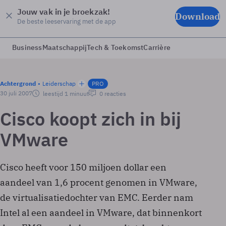
Jouw vak in je broekzak!
Download
De beste leeservaring met de app
Business
Maatschappij
Tech & Toekomst
Carrière
Achtergrond
Leiderschap
PRO
30 juli 2007
leestijd 1 minuut
0 reacties
Cisco koopt zich in bij
VMware
Cisco heeft voor 150 miljoen dollar een
aandeel van 1,6 procent genomen in VMware,
de virtualisatiedochter van EMC. Eerder nam
Intel al een aandeel in VMware, dat binnenkort