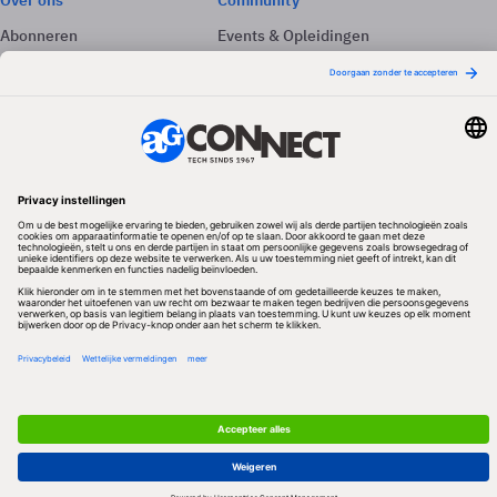
Over ons
Community
Abonneren
Events & Opleidingen
Adverteren
Nieuwsbrieven
Contact
Vacatures
Colofon
Whitepapers
Onze app
Privacyinstellingen
Volg ons
Redactionele partner
Algemene Voorwaarden & Copyrights
Privacy & Cookies