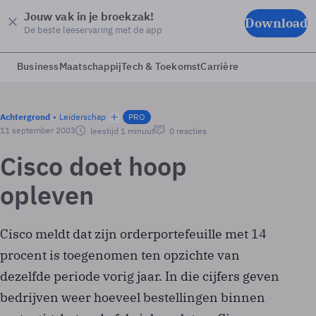
Jouw vak in je broekzak!
Download
De beste leeservaring met de app
Business
Maatschappij
Tech & Toekomst
Carrière
Achtergrond
Leiderschap
PRO
11 september 2003
leestijd 1 minuut
0 reacties
Cisco doet hoop
opleven
Cisco meldt dat zijn orderportefeuille met 14
procent is toegenomen ten opzichte van
dezelfde periode vorig jaar. In die cijfers geven
bedrijven weer hoeveel bestellingen binnen