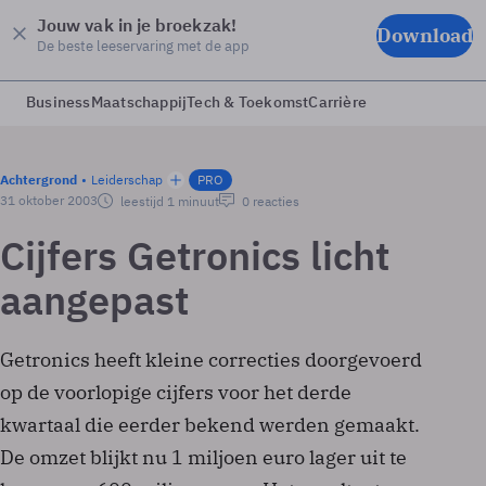
Jouw vak in je broekzak!
Download
De beste leeservaring met de app
Business
Maatschappij
Tech & Toekomst
Carrière
Achtergrond
Leiderschap
PRO
31 oktober 2003
leestijd 1 minuut
0 reacties
Cijfers Getronics licht
aangepast
Getronics heeft kleine correcties doorgevoerd
op de voorlopige cijfers voor het derde
kwartaal die eerder bekend werden gemaakt.
De omzet blijkt nu 1 miljoen euro lager uit te