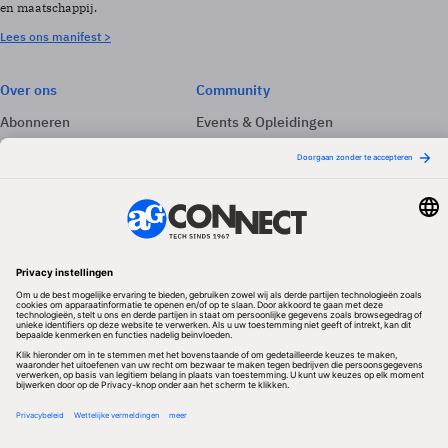
en maatschappij.
Lees ons manifest >
Over ons
Community
Abonneren
Events & Opleidingen
Adverteren
Nieuwsbrieven
Contact
Vacatures
Colofon
Whitepapers
Onze app
Privacyinstellingen
Volg ons
Redactionele partner