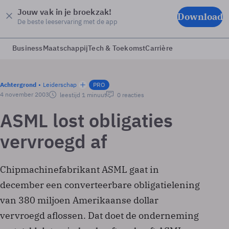
Jouw vak in je broekzak!
Download
De beste leeservaring met de app
Business
Maatschappij
Tech & Toekomst
Carrière
Achtergrond
Leiderschap
PRO
4 november 2003
leestijd 1 minuut
0 reacties
ASML lost obligaties
vervroegd af
Chipmachinefabrikant ASML gaat in
december een converteerbare obligatielening
van 380 miljoen Amerikaanse dollar
vervroegd aflossen. Dat doet de onderneming