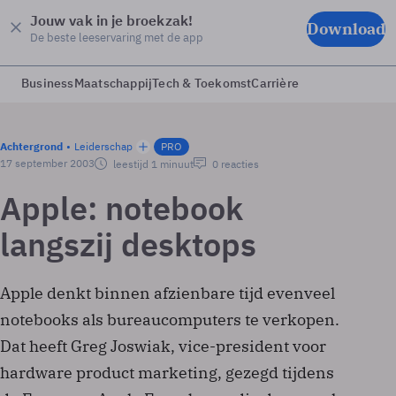
Jouw vak in je broekzak!
Download
De beste leeservaring met de app
Business
Maatschappij
Tech & Toekomst
Carrière
Achtergrond
Leiderschap
PRO
17 september 2003
leestijd 1 minuut
0 reacties
Apple: notebook
langszij desktops
Apple denkt binnen afzienbare tijd evenveel
notebooks als bureaucomputers te verkopen.
Dat heeft Greg Joswiak, vice-president voor
hardware product marketing, gezegd tijdens