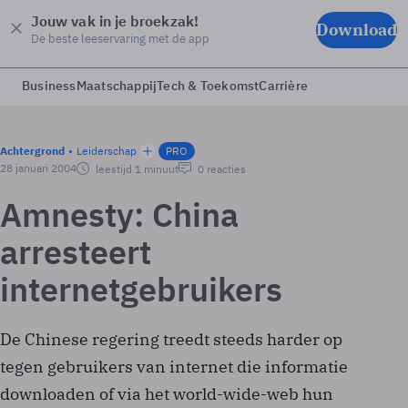
Jouw vak in je broekzak!
Download
De beste leeservaring met de app
Business
Maatschappij
Tech & Toekomst
Carrière
Achtergrond
Leiderschap
PRO
28 januari 2004
leestijd 1 minuut
0 reacties
Amnesty: China
arresteert
internetgebruikers
De Chinese regering treedt steeds harder op
tegen gebruikers van internet die informatie
downloaden of via het world-wide-web hun