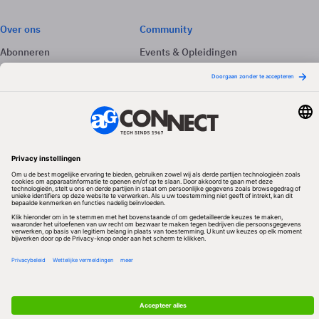
Over ons
Community
Abonneren
Events & Opleidingen
Adverteren
Nieuwsbrieven
Contact
Vacatures
Colofon
Whitepapers
Onze app
Privacyinstellingen
Volg ons
Redactionele partner
Algemene Voorwaarden & Copyrights
Privacy & Cookies