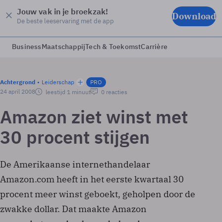
Jouw vak in je broekzak!
Download
De beste leeservaring met de app
Business
Maatschappij
Tech & Toekomst
Carrière
Achtergrond
Leiderschap
PRO
24 april 2008
leestijd 1 minuut
0 reacties
Amazon ziet winst met
30 procent stijgen
De Amerikaanse internethandelaar
Amazon.com heeft in het eerste kwartaal 30
procent meer winst geboekt, geholpen door de
zwakke dollar. Dat maakte Amazon