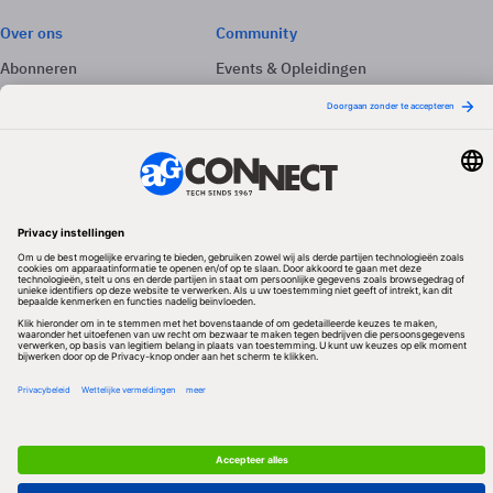
Over ons
Community
Abonneren
Events & Opleidingen
Adverteren
Nieuwsbrieven
Contact
Vacatures
Colofon
Whitepapers
Onze app
Privacyinstellingen
Volg ons
Redactionele partner
Algemene Voorwaarden & Copyrights
Privacy & Cookies