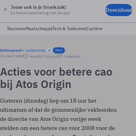
Jouw vak in je broekzak!
Download
De beste leeservaring met de app
Business
Maatschappij
Tech & Toekomst
Carrière
Achtergrond
Leiderschap
PRO
26 maart 2008
leestijd 1 minuut
0 reacties
Acties voor betere cao
bij Atos Origin
Gisteren (dinsdag) liep om 18 uur het
ultimatum af dat de gezamenlijke vakbonden
de directie van Atos Origin vorige week
stelden om een betere cao voor 2008 voor de