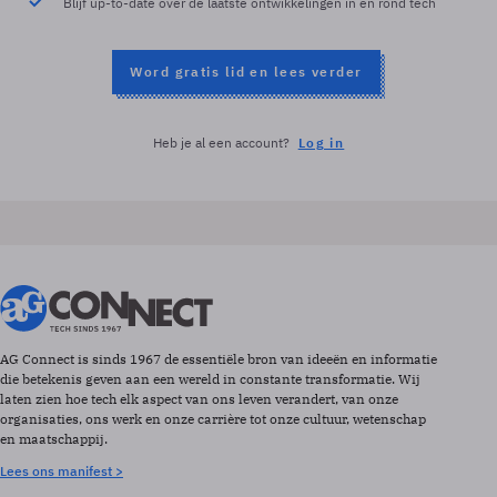
Blijf up-to-date over de laatste ontwikkelingen in en rond tech
Word gratis lid en lees verder
Heb je al een account?
Log in
AG Connect is sinds 1967 de essentiële bron van ideeën en informatie
die betekenis geven aan een wereld in constante transformatie. Wij
laten zien hoe tech elk aspect van ons leven verandert, van onze
organisaties, ons werk en onze carrière tot onze cultuur, wetenschap
en maatschappij.
Lees ons manifest >