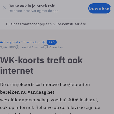
Jouw vak in je broekzak!
Download
De beste leeservaring met de app
Business
Maatschappij
Tech & Toekomst
Carrière
Achtergrond
Infrastructuur
PRO
9 juni 2006
leestijd 1 minuut
0 reacties
WK-koorts treft ook
internet
De oranjekoorts zal nieuwe hoogtepunten
bereiken nu vandaag het
wereldkampioenschap voetbal 2006 losbarst,
ook op internet. Behalve op de televisie zijn de