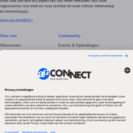
laten zien hoe tech elk aspect van ons leven verandert, van onze
organisaties, ons werk en onze carrière tot onze cultuur, wetenschap
en maatschappij.
Lees ons manifest >
Over ons
Community
Abonneren
Events & Opleidingen
Adverteren
Nieuwsbrieven
Contact
Vacatures
Colofon
Whitepapers
Onze app
Privacyinstellingen
Volg ons
Redactionele partner